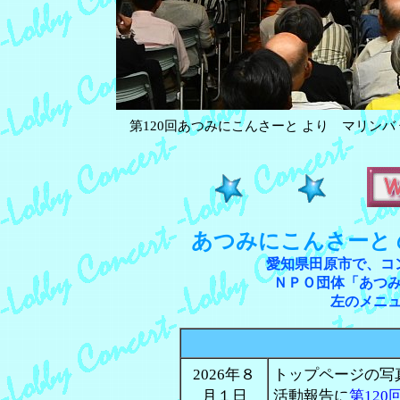
第120回あつみにこんさーと より マリンバ 竹
あつみにこんさーと
愛知県田原市で、コ
ＮＰＯ団体「あつ
左のメニ
2026年８
トップページの写
月１日
活動報告に
第12